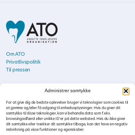
Om ATO
Privatlivspolitik
Til pressen
+45 33 14 00 65
Kontakt os
Administrer samtykke
For at give dig de bedste oplevelser bruger vi teknologier som cookies til
at gemme og/eller få adgang til enhedsoplysninger. Hvis du giver dit
samtykke til disse teknologier, kan vi behandle data som f.eks.
browsingadfærd eller unikke ID'er på dette websted. Hvis du ikke giver
Peter Bangs Vej 30, 4 - 2000 Frederiksberg
|
dit samtykke eller trækker dit samtykke tilbage, kan det have en negativ
info@ato.dk
|
CVR nr.: 55189412
indvirkning på visse funktioner og egenskaber.