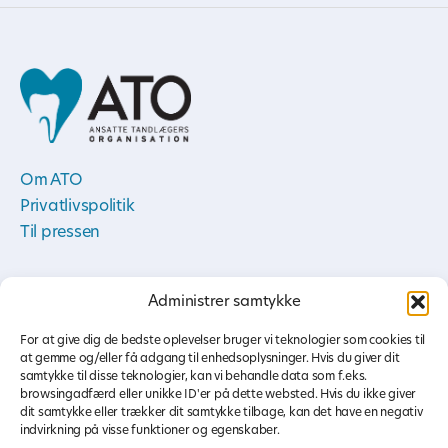
Om ATO
Privatlivspolitik
Til pressen
+45 33 14 00 65
Kontakt os
Administrer samtykke
For at give dig de bedste oplevelser bruger vi teknologier som cookies til
at gemme og/eller få adgang til enhedsoplysninger. Hvis du giver dit
samtykke til disse teknologier, kan vi behandle data som f.eks.
browsingadfærd eller unikke ID'er på dette websted. Hvis du ikke giver
Peter Bangs Vej 30, 4 - 2000 Frederiksberg
|
dit samtykke eller trækker dit samtykke tilbage, kan det have en negativ
info@ato.dk
|
CVR nr.: 55189412
indvirkning på visse funktioner og egenskaber.